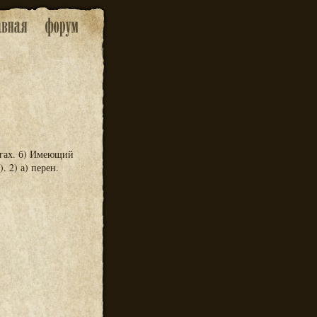
ьгах. б) Имеющий
 2) а) перен.