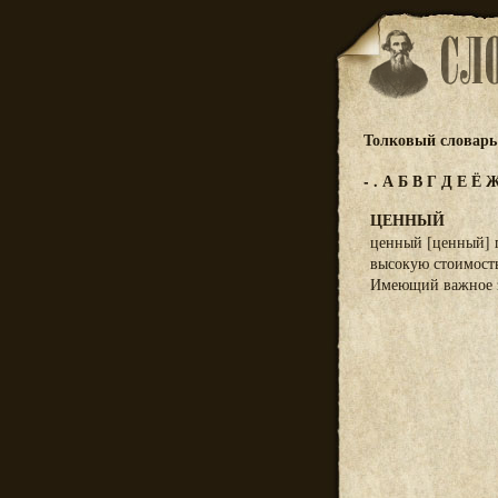
Толковый словарь 
-
.
А
Б
В
Г
Д
Е
Ё
ЦЕННЫЙ
ценный [ценный] 
высокую стоимость
Имеющий важное зн