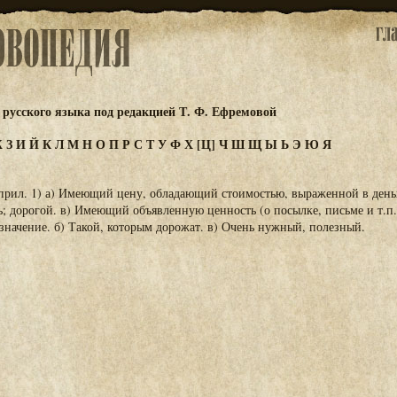
русского языка под редакцией Т. Ф. Ефремовой
Ж
З
И
Й
К
Л
М
Н
О
П
Р
С
Т
У
Ф
Х
[Ц]
Ч
Ш
Щ
Ы
Ь
Э
Ю
Я
прил. 1) а) Имеющий цену, обладающий стоимостью, выраженной в ден
; дорогой. в) Имеющий объявленную ценность (о посылке, письме и т.п.).
ачение. б) Такой, которым дорожат. в) Очень нужный, полезный.