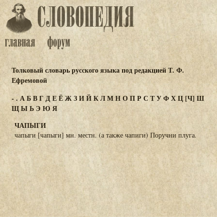
Толковый словарь русского языка под редакцией Т. Ф.
Ефремовой
-
.
А
Б
В
Г
Д
Е
Ё
Ж
З
И
Й
К
Л
М
Н
О
П
Р
С
Т
У
Ф
Х
Ц
[Ч]
Ш
Щ
Ы
Ь
Э
Ю
Я
ЧАПЫГИ
чапыги [чапыги] мн. местн. (а также чапиги) Поручни плуга.