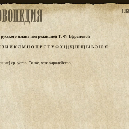
русского языка под редакцией Т. Ф. Ефремовой
Ж
З
И
Й
К
Л
М
Н
О
П
Р
С
Т
У
Ф
Х
Ц
[Ч]
Ш
Щ
Ы
Ь
Э
Ю
Я
яние] ср. устар. То же, что: чародейство.