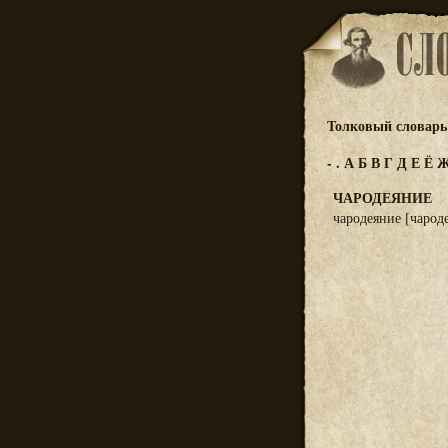
Толковый словарь 
-
.
А
Б
В
Г
Д
Е
Ё
ЧАРОДЕЯНИЕ
чародеяние [чароде