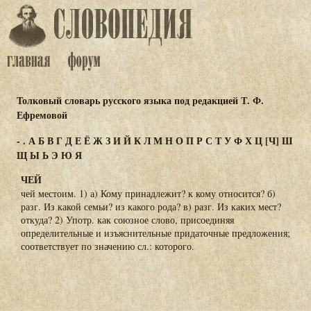
Толковый словарь русского языка под редакцией Т. Ф.
Ефремовой
-
.
А
Б
В
Г
Д
Е
Ё
Ж
З
И
Й
К
Л
М
Н
О
П
Р
С
Т
У
Ф
Х
Ц
[Ч]
Ш
Щ
Ы
Ь
Э
Ю
Я
ЧЕЙ
чей местоим. 1) а) Кому принадлежит? к кому относится? б)
разг. Из какой семьи? из какого рода? в) разг. Из каких мест?
откуда? 2) Употр. как союзное слово, присоединяя
определительные и изъяснительные придаточные предложения;
соответствует по значению сл.: которого.