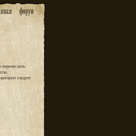
и перечислить
ссы,
 которую следует