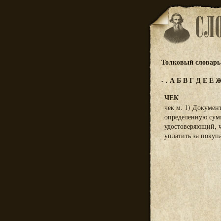
Толковый словарь 
-
.
А
Б
В
Г
Д
Е
Ё
ЧЕК
чек м. 1) Докумен
определенную сумм
удостоверяющий, ч
уплатить за покуп