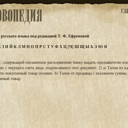
русского языка под редакцией Т. Ф. Ефремовой
Ж
З
И
Й
К
Л
М
Н
О
П
Р
С
Т
У
Ф
Х
Ц
[Ч]
Ш
Щ
Ы
Ь
Э
Ю
Я
т, содержащий письменное распоряжение банку выдать предъявителю ил
у с текущего счета лица, подписавшего этот документ. 2) а) Талон из ка
то покупаемый товар оплачен. б) Талон от продавца с указанием суммы,
аемый товар.