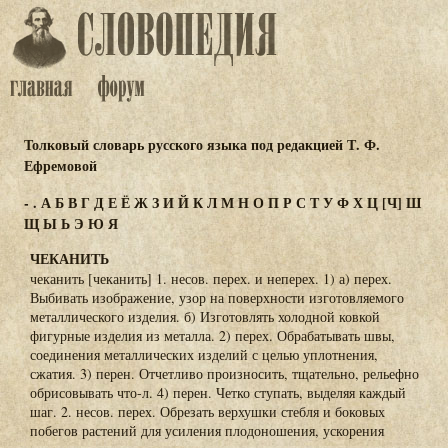
Толковый словарь русского языка под редакцией Т. Ф.
Ефремовой
-
.
А
Б
В
Г
Д
Е
Ё
Ж
З
И
Й
К
Л
М
Н
О
П
Р
С
Т
У
Ф
Х
Ц
[Ч]
Ш
Щ
Ы
Ь
Э
Ю
Я
ЧЕКАНИТЬ
чеканить [чеканить] 1. несов. перех. и неперех. 1) а) перех.
Выбивать изображение, узор на поверхности изготовляемого
металлического изделия. б) Изготовлять холодной ковкой
фигурные изделия из металла. 2) перех. Обрабатывать швы,
соединения металлических изделий с целью уплотнения,
сжатия. 3) перен. Отчетливо произносить, тщательно, рельефно
обрисовывать что-л. 4) перен. Четко ступать, выделяя каждый
шаг. 2. несов. перех. Обрезать верхушки стебля и боковых
побегов растений для усиления плодоношения, ускорения