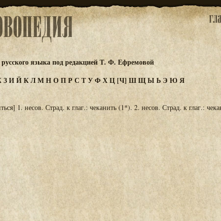
русского языка под редакцией Т. Ф. Ефремовой
Ж
З
И
Й
К
Л
М
Н
О
П
Р
С
Т
У
Ф
Х
Ц
[Ч]
Ш
Щ
Ы
Ь
Э
Ю
Я
ься] 1. несов. Страд. к глаг.: чеканить (1*). 2. несов. Страд. к глаг.: чека