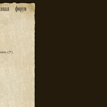
нить (2*).