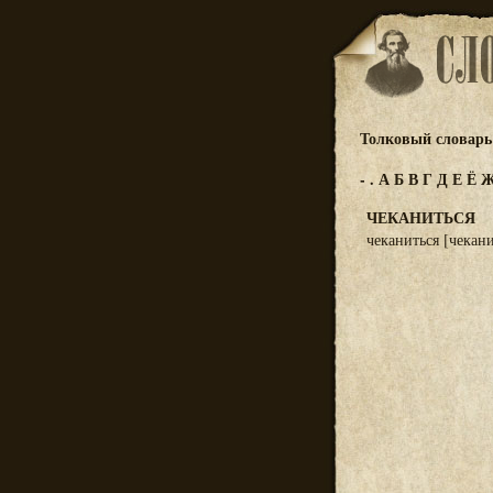
Толковый словарь 
-
.
А
Б
В
Г
Д
Е
Ё
ЧЕКАНИТЬСЯ
чеканиться [чеканит