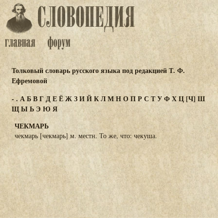
Толковый словарь русского языка под редакцией Т. Ф.
Ефремовой
-
.
А
Б
В
Г
Д
Е
Ё
Ж
З
И
Й
К
Л
М
Н
О
П
Р
С
Т
У
Ф
Х
Ц
[Ч]
Ш
Щ
Ы
Ь
Э
Ю
Я
ЧЕКМАРЬ
чекмарь [чекмарь] м. местн. То же, что: чекуша.