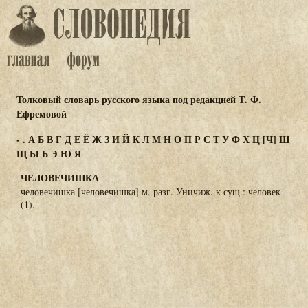
Толковый словарь русского языка под редакцией Т. Ф.
Ефремовой
-
.
А
Б
В
Г
Д
Е
Ё
Ж
З
И
Й
К
Л
М
Н
О
П
Р
С
Т
У
Ф
Х
Ц
[Ч]
Ш
Щ
Ы
Ь
Э
Ю
Я
ЧЕЛОВЕЧИШКА
человечишка [человечишка] м. разг. Уничиж. к сущ.: человек
(1).