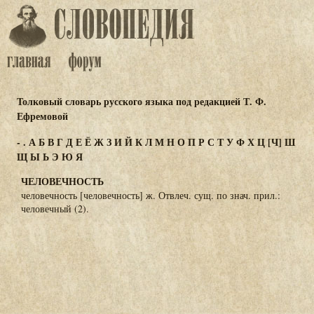
Толковый словарь русского языка под редакцией Т. Ф.
Ефремовой
-
.
А
Б
В
Г
Д
Е
Ё
Ж
З
И
Й
К
Л
М
Н
О
П
Р
С
Т
У
Ф
Х
Ц
[Ч]
Ш
Щ
Ы
Ь
Э
Ю
Я
ЧЕЛОВЕЧНОСТЬ
человечность [человечность] ж. Отвлеч. сущ. по знач. прил.:
человечный (2).