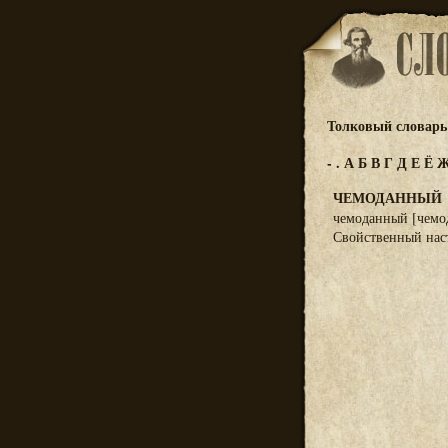
Толковый словарь 
-
.
А
Б
В
Г
Д
Е
Ё
ЧЕМОДАННЫЙ
чемоданный [чемод
Свойственный нас