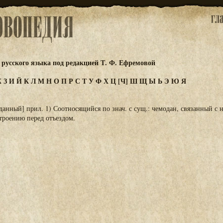
русского языка под редакцией Т. Ф. Ефремовой
Ж
З
И
Й
К
Л
М
Н
О
П
Р
С
Т
У
Ф
Х
Ц
[Ч]
Ш
Щ
Ы
Ь
Э
Ю
Я
анный] прил. 1) Соотносящийся по знач. с сущ.: чемодан, связанный с н
троению перед отъездом.