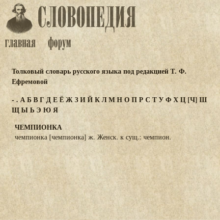
Толковый словарь русского языка под редакцией Т. Ф.
Ефремовой
-
.
А
Б
В
Г
Д
Е
Ё
Ж
З
И
Й
К
Л
М
Н
О
П
Р
С
Т
У
Ф
Х
Ц
[Ч]
Ш
Щ
Ы
Ь
Э
Ю
Я
ЧЕМПИОНКА
чемпионка [чемпионка] ж. Женск. к сущ.: чемпион.