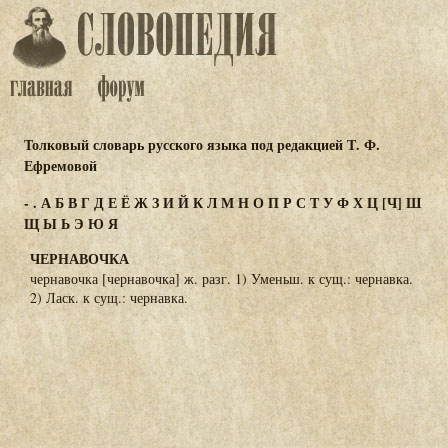
Толковый словарь русского языка под редакцией Т. Ф.
Ефремовой
-
.
А
Б
В
Г
Д
Е
Ё
Ж
З
И
Й
К
Л
М
Н
О
П
Р
С
Т
У
Ф
Х
Ц
[Ч]
Ш
Щ
Ы
Ь
Э
Ю
Я
ЧЕРНАВОЧКА
чернавочка [чернавочка] ж. разг. 1) Уменьш. к сущ.: чернавка.
2) Ласк. к сущ.: чернавка.