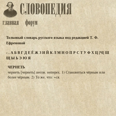
Толковый словарь русского языка под редакцией Т. Ф.
Ефремовой
-
.
А
Б
В
Г
Д
Е
Ё
Ж
З
И
Й
К
Л
М
Н
О
П
Р
С
Т
У
Ф
Х
Ц
[Ч]
Ш
Щ
Ы
Ь
Э
Ю
Я
ЧЕРНЕТЬ
чернеть [чернеть] несов. неперех. 1) Становиться чёрным или
более чёрным. 2) То же, что: ~ся.