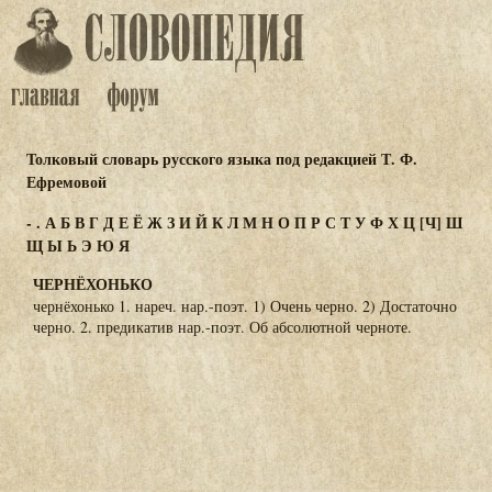
Толковый словарь русского языка под редакцией Т. Ф.
Ефремовой
-
.
А
Б
В
Г
Д
Е
Ё
Ж
З
И
Й
К
Л
М
Н
О
П
Р
С
Т
У
Ф
Х
Ц
[Ч]
Ш
Щ
Ы
Ь
Э
Ю
Я
ЧЕРНЁХОНЬКО
чернёхонько 1. нареч. нар.-поэт. 1) Очень черно. 2) Достаточно
черно. 2. предикатив нар.-поэт. Об абсолютной черноте.