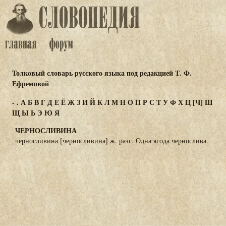
Толковый словарь русского языка под редакцией Т. Ф.
Ефремовой
-
.
А
Б
В
Г
Д
Е
Ё
Ж
З
И
Й
К
Л
М
Н
О
П
Р
С
Т
У
Ф
Х
Ц
[Ч]
Ш
Щ
Ы
Ь
Э
Ю
Я
ЧЕРНОСЛИВИНА
черносливина [черносливина] ж. разг. Одна ягода чернослива.