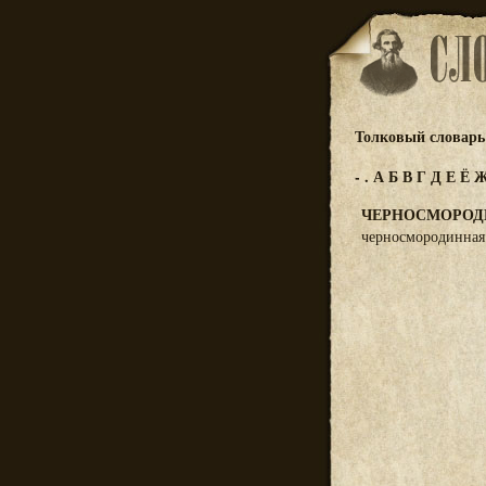
Толковый словарь 
-
.
А
Б
В
Г
Д
Е
Ё
ЧЕРНОСМОРОД
черносмородинная 