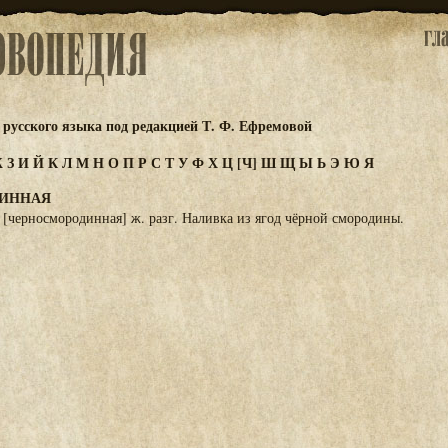
русского языка под редакцией Т. Ф. Ефремовой
Ж
З
И
Й
К
Л
М
Н
О
П
Р
С
Т
У
Ф
Х
Ц
[Ч]
Ш
Щ
Ы
Ь
Э
Ю
Я
ИННАЯ
[черносмородинная] ж. разг. Наливка из ягод чёрной смородины.