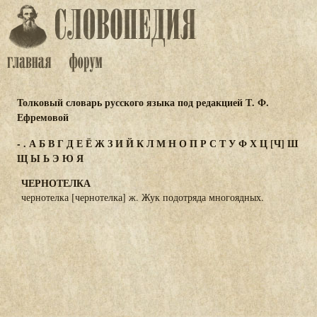
Толковый словарь русского языка под редакцией Т. Ф.
Ефремовой
-
.
А
Б
В
Г
Д
Е
Ё
Ж
З
И
Й
К
Л
М
Н
О
П
Р
С
Т
У
Ф
Х
Ц
[Ч]
Ш
Щ
Ы
Ь
Э
Ю
Я
ЧЕРНОТЕЛКА
чернотелка [чернотелка] ж. Жук подотряда многоядных.