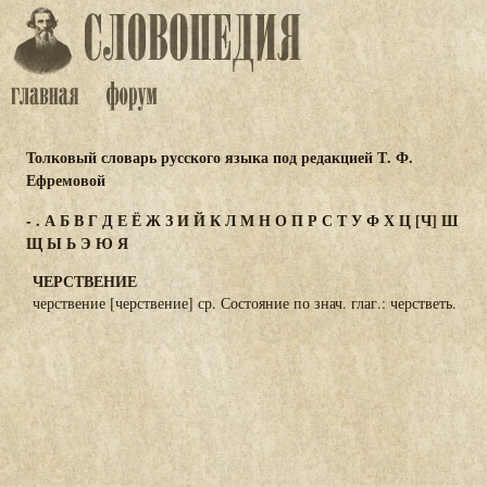
Толковый словарь русского языка под редакцией Т. Ф.
Ефремовой
-
.
А
Б
В
Г
Д
Е
Ё
Ж
З
И
Й
К
Л
М
Н
О
П
Р
С
Т
У
Ф
Х
Ц
[Ч]
Ш
Щ
Ы
Ь
Э
Ю
Я
ЧЕРСТВЕНИЕ
черствение [черствение] ср. Состояние по знач. глаг.: черстветь.