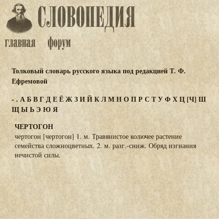
Толковый словарь русского языка под редакцией Т. Ф.
Ефремовой
-
.
А
Б
В
Г
Д
Е
Ё
Ж
З
И
Й
К
Л
М
Н
О
П
Р
С
Т
У
Ф
Х
Ц
[Ч]
Ш
Щ
Ы
Ь
Э
Ю
Я
ЧЕРТОГОН
чертогон [чертогон] 1. м. Травянистое колючее растение
семейства сложноцветных. 2. м. разг.-сниж. Обряд изгнания
нечистой силы.