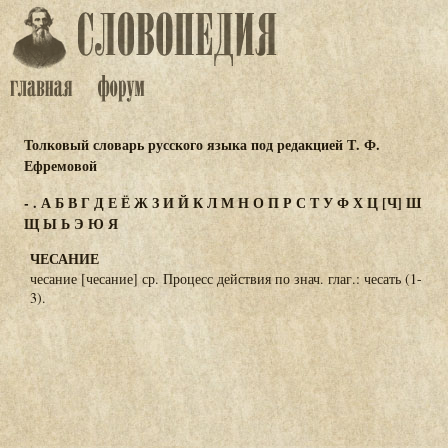
Толковый словарь русского языка под редакцией Т. Ф.
Ефремовой
-
.
А
Б
В
Г
Д
Е
Ё
Ж
З
И
Й
К
Л
М
Н
О
П
Р
С
Т
У
Ф
Х
Ц
[Ч]
Ш
Щ
Ы
Ь
Э
Ю
Я
ЧЕСАНИЕ
чесание [чесание] ср. Процесс действия по знач. глаг.: чесать (1-
3).