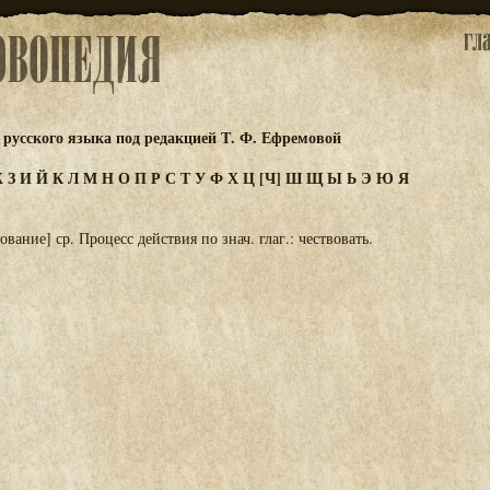
русского языка под редакцией Т. Ф. Ефремовой
Ж
З
И
Й
К
Л
М
Н
О
П
Р
С
Т
У
Ф
Х
Ц
[Ч]
Ш
Щ
Ы
Ь
Э
Ю
Я
ование] ср. Процесс действия по знач. глаг.: чествовать.