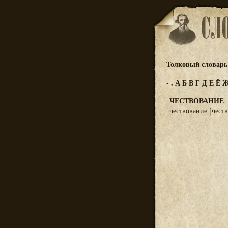
Толковый словарь 
-
.
А
Б
В
Г
Д
Е
Ё
ЧЕСТВОВАНИЕ
чествование [честв