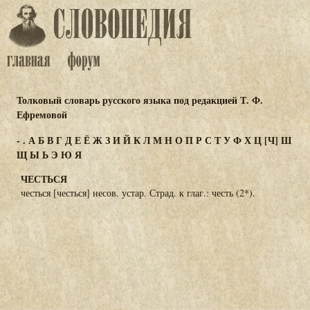
Толковый словарь русского языка под редакцией Т. Ф.
Ефремовой
-
.
А
Б
В
Г
Д
Е
Ё
Ж
З
И
Й
К
Л
М
Н
О
П
Р
С
Т
У
Ф
Х
Ц
[Ч]
Ш
Щ
Ы
Ь
Э
Ю
Я
ЧЕСТЬСЯ
честься [честься] несов. устар. Страд. к глаг.: честь (2*).