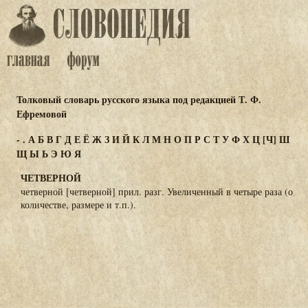
Толковый словарь русского языка под редакцией Т. Ф.
Ефремовой
-
.
А
Б
В
Г
Д
Е
Ё
Ж
З
И
Й
К
Л
М
Н
О
П
Р
С
Т
У
Ф
Х
Ц
[Ч]
Ш
Щ
Ы
Ь
Э
Ю
Я
ЧЕТВЕРНОЙ
четверной [четверной] прил. разг. Увеличенный в четыре раза (о
количестве, размере и т.п.).