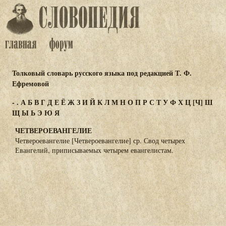
Толковый словарь русского языка под редакцией Т. Ф.
Ефремовой
-
.
А
Б
В
Г
Д
Е
Ё
Ж
З
И
Й
К
Л
М
Н
О
П
Р
С
Т
У
Ф
Х
Ц
[Ч]
Ш
Щ
Ы
Ь
Э
Ю
Я
ЧЕТВЕРОЕВАНГЕЛИЕ
Четвероевангелие [Четвероевангелие] ср. Свод четырех
Евангелий, приписываемых четырем евангелистам.