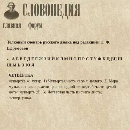
Толковый словарь русского языка под редакцией Т. Ф.
Ефремовой
-
.
А
Б
В
Г
Д
Е
Ё
Ж
З
И
Й
К
Л
М
Н
О
П
Р
С
Т
У
Ф
Х
Ц
[Ч]
Ш
Щ
Ы
Ь
Э
Ю
Я
ЧЕТВЁРТКА
четвёртка ж. устар. 1) Четвертая часть чего-л. целого. 2) Мера
музыкального времени, равная одной четвертой части целой
ноты; четверть (5). 3) Четвертая часть писчего листа;
четвертушка.