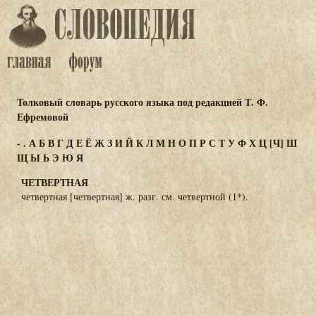
Толковый словарь русского языка под редакцией Т. Ф.
Ефремовой
-
.
А
Б
В
Г
Д
Е
Ё
Ж
З
И
Й
К
Л
М
Н
О
П
Р
С
Т
У
Ф
Х
Ц
[Ч]
Ш
Щ
Ы
Ь
Э
Ю
Я
ЧЕТВЕРТНАЯ
четвертная [четвертная] ж. разг. см. четвертной (1*).