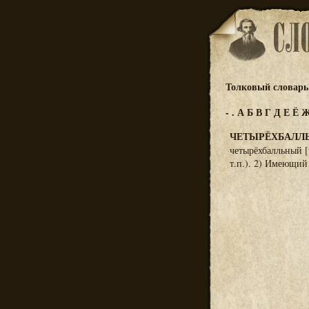
Толковый словарь 
-
.
А
Б
В
Г
Д
Е
Ё
ЧЕТЫРЁХБАЛЛ
четырёхбалльный [
т.п.). 2) Имеющий 