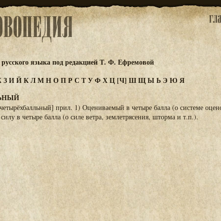
русского языка под редакцией Т. Ф. Ефремовой
Ж
З
И
Й
К
Л
М
Н
О
П
Р
С
Т
У
Ф
Х
Ц
[Ч]
Ш
Щ
Ы
Ь
Э
Ю
Я
ЬНЫЙ
четырёхбалльный] прил. 1) Оцениваемый в четыре балла (о системе оцено
силу в четыре балла (о силе ветра, землетрясения, шторма и т.п.).