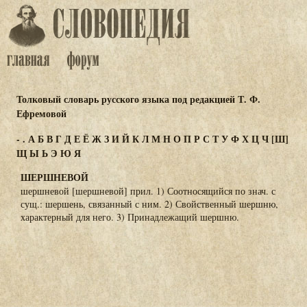
Толковый словарь русского языка под редакцией Т. Ф.
Ефремовой
-
.
А
Б
В
Г
Д
Е
Ё
Ж
З
И
Й
К
Л
М
Н
О
П
Р
С
Т
У
Ф
Х
Ц
Ч
[Ш]
Щ
Ы
Ь
Э
Ю
Я
ШЕРШНЕВОЙ
шершневой [шершневой] прил. 1) Соотносящийся по знач. с
сущ.: шершень, связанный с ним. 2) Свойственный шершню,
характерный для него. 3) Принадлежащий шершню.