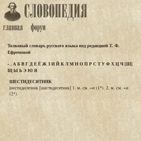
Толковый словарь русского языка под редакцией Т. Ф.
Ефремовой
-
.
А
Б
В
Г
Д
Е
Ё
Ж
З
И
Й
К
Л
М
Н
О
П
Р
С
Т
У
Ф
Х
Ц
Ч
[Ш]
Щ
Ы
Ь
Э
Ю
Я
ШЕСТИДЕСЯТНИК
шестидесятник [шестидесятник] 1. м. см. ~и (1*). 2. м. см. ~и
(2*).