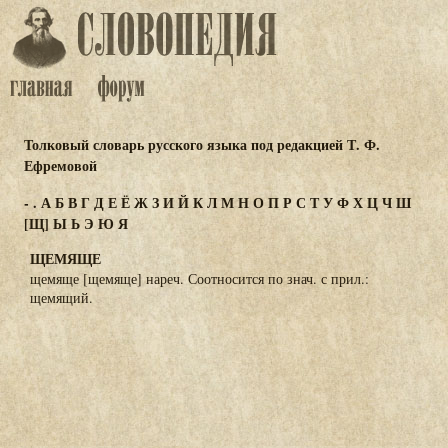
Толковый словарь русского языка под редакцией Т. Ф.
Ефремовой
-
.
А
Б
В
Г
Д
Е
Ё
Ж
З
И
Й
К
Л
М
Н
О
П
Р
С
Т
У
Ф
Х
Ц
Ч
Ш
[Щ]
Ы
Ь
Э
Ю
Я
ЩЕМЯЩЕ
щемяще [щемяще] нареч. Соотносится по знач. с прил.:
щемящий.