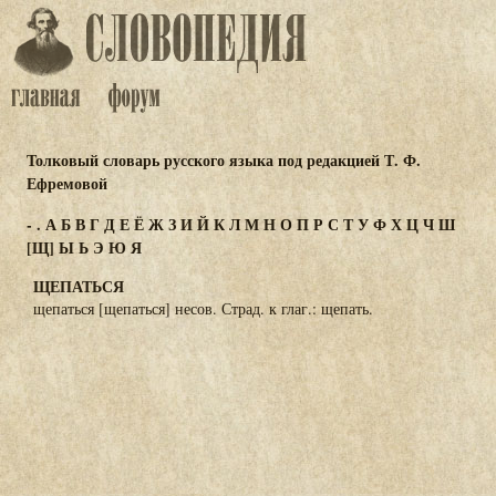
Толковый словарь русского языка под редакцией Т. Ф.
Ефремовой
-
.
А
Б
В
Г
Д
Е
Ё
Ж
З
И
Й
К
Л
М
Н
О
П
Р
С
Т
У
Ф
Х
Ц
Ч
Ш
[Щ]
Ы
Ь
Э
Ю
Я
ЩЕПАТЬСЯ
щепаться [щепаться] несов. Страд. к глаг.: щепать.