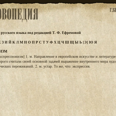
русского языка под редакцией Т. Ф. Ефремовой
Ж
З
И
Й
К
Л
М
Н
О
П
Р
С
Т
У
Ф
Х
Ц
Ч
Ш
Щ
Ы
Ь
[Э]
Ю
Я
ИЗМ
кспрессионизм] 1. м. Направление в европейском искусстве и литературе
торого считали своей основной задачей выражение внутреннего мира худо
еских переживаний. 2. м. устар. То же, что: экспрессия.