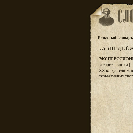
Толковый словарь 
-
.
А
Б
В
Г
Д
Е
Ё
ЭКСПРЕССИОН
экспрессионизм [э
XX в., деятели ко
субъективных творч