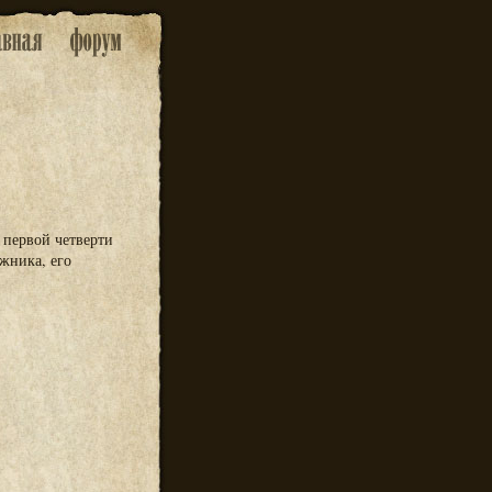
 первой четверти
жника, его