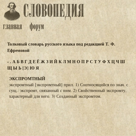
Толковый словарь русского языка под редакцией Т. Ф.
Ефремовой
-
.
А
Б
В
Г
Д
Е
Ё
Ж
З
И
Й
К
Л
М
Н
О
П
Р
С
Т
У
Ф
Х
Ц
Ч
Ш
Щ
Ы
Ь
[Э]
Ю
Я
ЭКСПРОМТНЫЙ
экспромтный [экспромтный] прил. 1) Соотносящийся по знач. с
сущ.: экспромт, связанный с ним. 2) Свойственный экспромту,
характерный для него. 3) Созданный экспромтом.