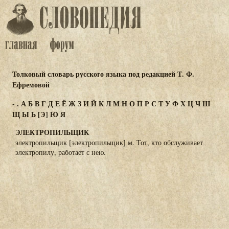
Толковый словарь русского языка под редакцией Т. Ф.
Ефремовой
-
.
А
Б
В
Г
Д
Е
Ё
Ж
З
И
Й
К
Л
М
Н
О
П
Р
С
Т
У
Ф
Х
Ц
Ч
Ш
Щ
Ы
Ь
[Э]
Ю
Я
ЭЛЕКТРОПИЛЬЩИК
электропильщик [электропильщик] м. Тот, кто обслуживает
электропилу, работает с нею.