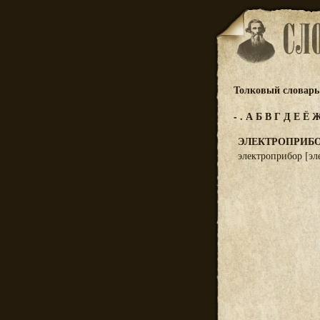
Толковый словарь 
-
.
А
Б
В
Г
Д
Е
Ё
ЭЛЕКТРОПРИБ
электроприбор [эл