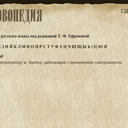
русского языка под редакцией Т. Ф. Ефремовой
Ж
З
И
Й
К
Л
М
Н
О
П
Р
С
Т
У
Ф
Х
Ц
Ч
Ш
Щ
Ы
Ь
[Э]
Ю
Я
ОР
ектроприбор] м. Прибор, работающий с применением электроэнергии.