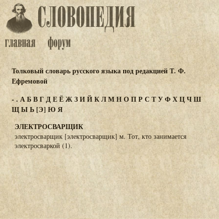
Толковый словарь русского языка под редакцией Т. Ф.
Ефремовой
-
.
А
Б
В
Г
Д
Е
Ё
Ж
З
И
Й
К
Л
М
Н
О
П
Р
С
Т
У
Ф
Х
Ц
Ч
Ш
Щ
Ы
Ь
[Э]
Ю
Я
ЭЛЕКТРОСВАРЩИК
электросварщик [электросварщик] м. Тот, кто занимается
электросваркой (1).