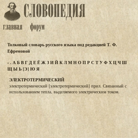
Толковый словарь русского языка под редакцией Т. Ф.
Ефремовой
-
.
А
Б
В
Г
Д
Е
Ё
Ж
З
И
Й
К
Л
М
Н
О
П
Р
С
Т
У
Ф
Х
Ц
Ч
Ш
Щ
Ы
Ь
[Э]
Ю
Я
ЭЛЕКТРОТЕРМИЧЕСКИЙ
электротермический [электротермический] прил. Связанный с
использованием тепла, выделяемого электрическим током.