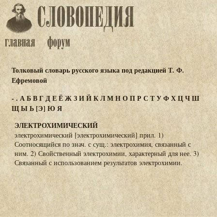
Толковый словарь русского языка под редакцией Т. Ф.
Ефремовой
-
.
А
Б
В
Г
Д
Е
Ё
Ж
З
И
Й
К
Л
М
Н
О
П
Р
С
Т
У
Ф
Х
Ц
Ч
Ш
Щ
Ы
Ь
[Э]
Ю
Я
ЭЛЕКТРОХИМИЧЕСКИЙ
электрохимический [электрохимический] прил. 1)
Соотносящийся по знач. с сущ.: электрохимия, связанный с
ним. 2) Свойственный электрохимии, характерный для нее. 3)
Связанный с использованием результатов электрохимии.