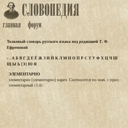
Толковый словарь русского языка под редакцией Т. Ф.
Ефремовой
-
.
А
Б
В
Г
Д
Е
Ё
Ж
З
И
Й
К
Л
М
Н
О
П
Р
С
Т
У
Ф
Х
Ц
Ч
Ш
Щ
Ы
Ь
[Э]
Ю
Я
ЭЛЕМЕНТАРНО
элементарно [элементарно] нареч. Соотносится по знач. с прил.:
элементарный (3,4).