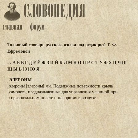
Толковый словарь русского языка под редакцией Т. Ф.
Ефремовой
-
.
А
Б
В
Г
Д
Е
Ё
Ж
З
И
Й
К
Л
М
Н
О
П
Р
С
Т
У
Ф
Х
Ц
Ч
Ш
Щ
Ы
Ь
[Э]
Ю
Я
ЭЛЕРОНЫ
элероны [элероны] мн. Подвижные поверхности крыла
самолета, предназначенные для управления машиной при
горизонтальном полете и поворотах в воздухе.