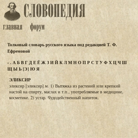
Толковый словарь русского языка под редакцией Т. Ф.
Ефремовой
-
.
А
Б
В
Г
Д
Е
Ё
Ж
З
И
Й
К
Л
М
Н
О
П
Р
С
Т
У
Ф
Х
Ц
Ч
Ш
Щ
Ы
Ь
[Э]
Ю
Я
ЭЛИКСИР
эликсир [эликсир] м. 1) Вытяжка из растений или крепкий
настой на спирту, маслах и т.п., употребляемые в медицине,
косметике. 2) устар. Чудодейственный напиток.