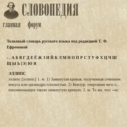
Толковый словарь русского языка под редакцией Т. Ф.
Ефремовой
-
.
А
Б
В
Г
Д
Е
Ё
Ж
З
И
Й
К
Л
М
Н
О
П
Р
С
Т
У
Ф
Х
Ц
Ч
Ш
Щ
Ы
Ь
[Э]
Ю
Я
ЭЛЛИПС
эллипс [эллипс] 1. м. 1) Замкнутая кривая, полученная сечением
конуса или цилиндра плоскостью. 2) Контур, очертания чего-л.,
напоминающие такую замкнутую кривую. 2. м. То же, что: ~ис.