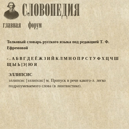
Толковый словарь русского языка под редакцией Т. Ф.
Ефремовой
-
.
А
Б
В
Г
Д
Е
Ё
Ж
З
И
Й
К
Л
М
Н
О
П
Р
С
Т
У
Ф
Х
Ц
Ч
Ш
Щ
Ы
Ь
[Э]
Ю
Я
ЭЛЛИПСИС
эллипсис [эллипсис] м. Пропуск в речи какого-л. легко
подразумеваемого слова (в лингвистике).