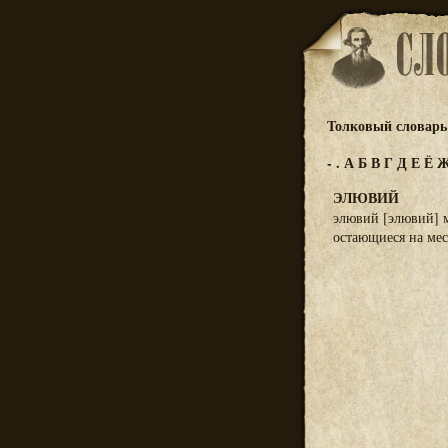
Толковый словарь 
-
.
А
Б
В
Г
Д
Е
Ё
ЭЛЮВИЙ
элювий [элювий] м
остающиеся на мес