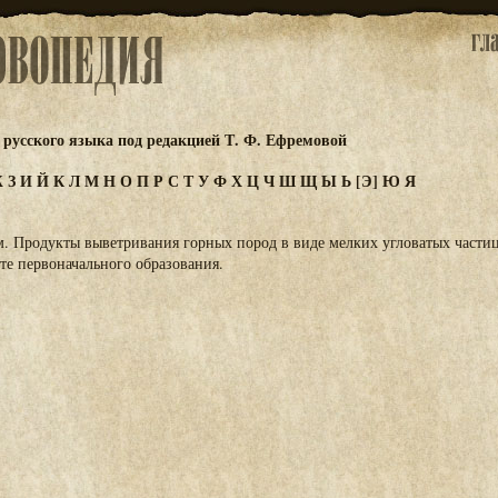
русского языка под редакцией Т. Ф. Ефремовой
Ж
З
И
Й
К
Л
М
Н
О
П
Р
С
Т
У
Ф
Х
Ц
Ч
Ш
Щ
Ы
Ь
[Э]
Ю
Я
. Продукты выветривания горных пород в виде мелких угловатых частиц
те первоначального образования.