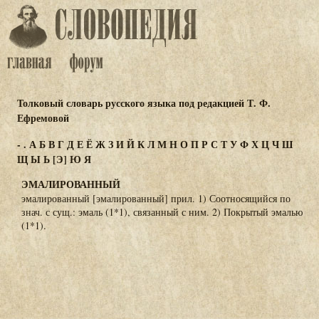
Толковый словарь русского языка под редакцией Т. Ф.
Ефремовой
-
.
А
Б
В
Г
Д
Е
Ё
Ж
З
И
Й
К
Л
М
Н
О
П
Р
С
Т
У
Ф
Х
Ц
Ч
Ш
Щ
Ы
Ь
[Э]
Ю
Я
ЭМАЛИРОВАННЫЙ
эмалированный [эмалированный] прил. 1) Соотносящийся по
знач. с сущ.: эмаль (1*1), связанный с ним. 2) Покрытый эмалью
(1*1).