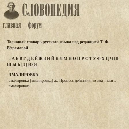
Толковый словарь русского языка под редакцией Т. Ф.
Ефремовой
-
.
А
Б
В
Г
Д
Е
Ё
Ж
З
И
Й
К
Л
М
Н
О
П
Р
С
Т
У
Ф
Х
Ц
Ч
Ш
Щ
Ы
Ь
[Э]
Ю
Я
ЭМАЛИРОВКА
эмалировка [эмалировка] ж. Процесс действия по знач. глаг.:
эмалировать.