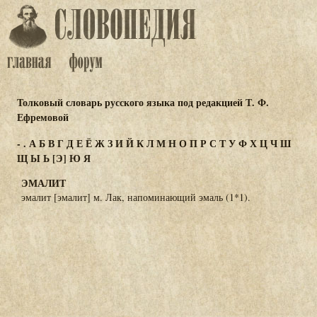
Толковый словарь русского языка под редакцией Т. Ф.
Ефремовой
-
.
А
Б
В
Г
Д
Е
Ё
Ж
З
И
Й
К
Л
М
Н
О
П
Р
С
Т
У
Ф
Х
Ц
Ч
Ш
Щ
Ы
Ь
[Э]
Ю
Я
ЭМАЛИТ
эмалит [эмалит] м. Лак, напоминающий эмаль (1*1).