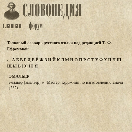
Толковый словарь русского языка под редакцией Т. Ф.
Ефремовой
-
.
А
Б
В
Г
Д
Е
Ё
Ж
З
И
Й
К
Л
М
Н
О
П
Р
С
Т
У
Ф
Х
Ц
Ч
Ш
Щ
Ы
Ь
[Э]
Ю
Я
ЭМАЛЬЕР
эмальер [эмальер] м. Мастер, художник по изготовлению эмали
(2*2).