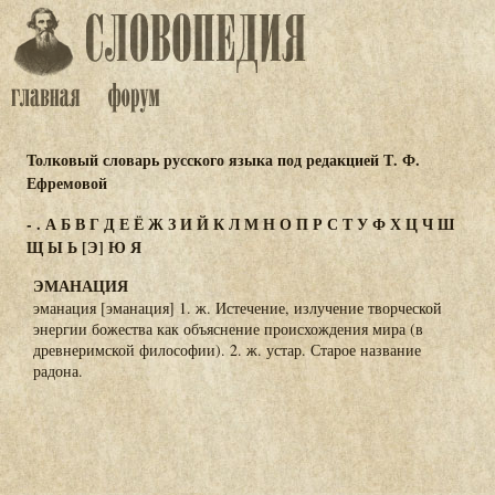
Толковый словарь русского языка под редакцией Т. Ф.
Ефремовой
-
.
А
Б
В
Г
Д
Е
Ё
Ж
З
И
Й
К
Л
М
Н
О
П
Р
С
Т
У
Ф
Х
Ц
Ч
Ш
Щ
Ы
Ь
[Э]
Ю
Я
ЭМАНАЦИЯ
эманация [эманация] 1. ж. Истечение, излучение творческой
энергии божества как объяснение происхождения мира (в
древнеримской философии). 2. ж. устар. Старое название
радона.